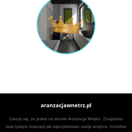
aranzacjawnetrz.pl
Cieszę się, że jesteś na stronie Aranżacja Wnętrz. Znajdziesz
tutaj tysiące inspiracji jak zaprojektować swoje wnętrza, mnóstwo