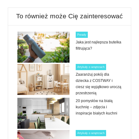
To również może Cię zainteresować
Porady
Jaka jest najlepsza butelka
filtrująca?
Artykuły o wnętrzach
Zaaranżuj pokój dla
dziecka z COSTWAY i
ciesz się wyjątkowo uroczą
przestrzenią
20 pomysłów na białą
kuchnię – zdjęcia i
inspiracje białych kuchni
Artykuły o wnętrzach