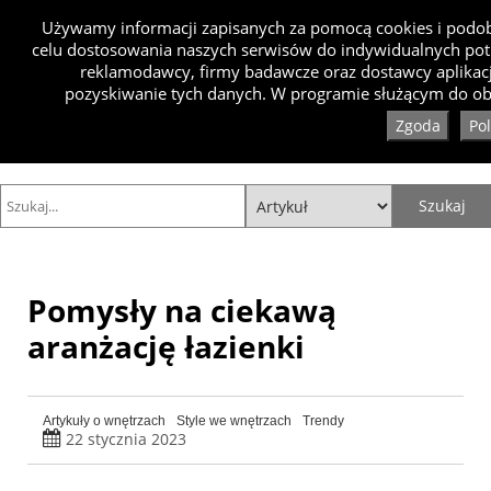
Używamy informacji zapisanych za pomocą cookies i podobn
celu dostosowania naszych serwisów do indywidualnych pot
reklamodawcy, firmy badawcze oraz dostawcy aplikacj
pozyskiwanie tych danych. W programie służącym do obs
Zgoda
Po
Pomysły na ciekawą
aranżację łazienki
Artykuły o wnętrzach
Style we wnętrzach
Trendy
22 stycznia 2023