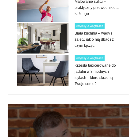
Malowanie sufitu –
praktyczny przewodnik dla
każdego
Artykuły o wnętrzach
Biała kuchnia – wady i
zalety, jak o nią dbać i z
czym łączyć
Artykuły o wnętrzach
Krzesła tapicerowane do
jadalni w 3 modnych
stylach – które skradną
Twoje serce?