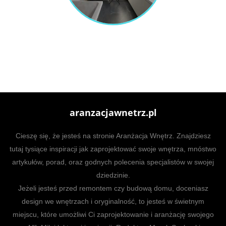
aranzacjawnetrz.pl
Cieszę się, że jesteś na stronie Aranżacja Wnętrz. Znajdziesz
tutaj tysiące inspiracji jak zaprojektować swoje wnętrza, mnóstwo
artykułów, porad, oraz godnych polecenia specjalistów w swojej
dziedzinie.
Jeżeli jesteś przed remontem czy budową domu, doceniasz
design we wnętrzach i oryginalność, to jesteś w świetnym
miejscu, które umożliwi Ci zaprojektowanie i aranżację swojego