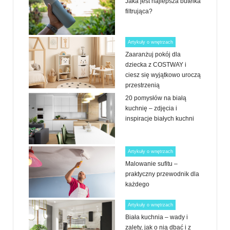
Jaka jest najlepsza butelka
filtrująca?
Artykuły o wnętrzach
Zaaranżuj pokój dla
dziecka z COSTWAY i
ciesz się wyjątkowo uroczą
przestrzenią
20 pomysłów na białą
kuchnię – zdjęcia i
inspiracje białych kuchni
Artykuły o wnętrzach
Malowanie sufitu –
praktyczny przewodnik dla
każdego
Artykuły o wnętrzach
Biała kuchnia – wady i
zalety, jak o nią dbać i z