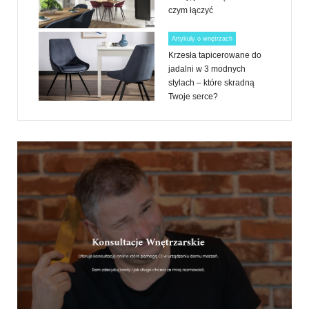
czym łączyć
Artykuły o wnętrzach
Krzesła tapicerowane do
jadalni w 3 modnych
stylach – które skradną
Twoje serce?