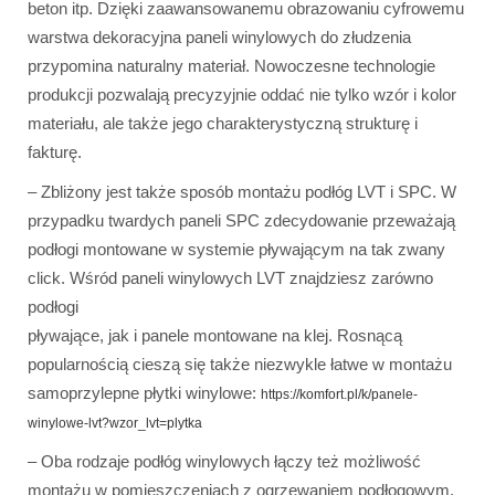
beton itp. Dzięki zaawansowanemu obrazowaniu cyfrowemu
warstwa dekoracyjna paneli winylowych do złudzenia
przypomina naturalny materiał. Nowoczesne technologie
produkcji pozwalają precyzyjnie oddać nie tylko wzór i kolor
materiału, ale także jego charakterystyczną strukturę i
fakturę.
– Zbliżony jest także sposób montażu podłóg LVT i SPC. W
przypadku twardych paneli SPC zdecydowanie przeważają
podłogi montowane w systemie pływającym na tak zwany
click. Wśród paneli winylowych LVT znajdziesz zarówno
podłogi
pływające, jak i panele montowane na klej. Rosnącą
popularnością cieszą się także niezwykle łatwe w montażu
samoprzylepne płytki winylowe:
https://komfort.pl/k/panele-
winylowe-lvt?wzor_lvt=plytka
– Oba rodzaje podłóg winylowych łączy też możliwość
montażu w pomieszczeniach z ogrzewaniem podłogowym.