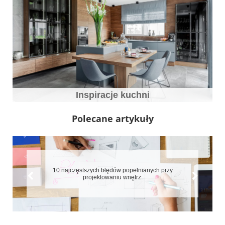
Inspiracje kuchni
Polecane artykuły
rzy
7 błędów które zepsują aranżację małych mieszkań