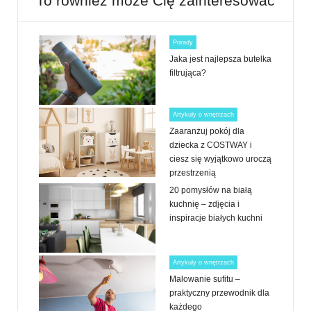
To również może Cię zainteresować
Porady
Jaka jest najlepsza butelka
filtrująca?
Artykuły o wnętrzach
Zaaranżuj pokój dla
dziecka z COSTWAY i
ciesz się wyjątkowo uroczą
przestrzenią
20 pomysłów na białą
kuchnię – zdjęcia i
inspiracje białych kuchni
Artykuły o wnętrzach
Malowanie sufitu –
praktyczny przewodnik dla
każdego