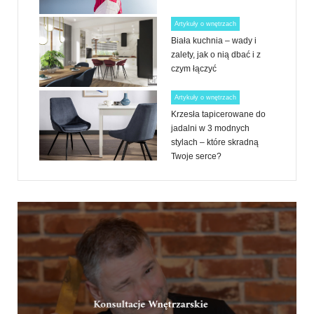
Artykuły o wnętrzach
Biała kuchnia – wady i
zalety, jak o nią dbać i z
czym łączyć
Artykuły o wnętrzach
Krzesła tapicerowane do
jadalni w 3 modnych
stylach – które skradną
Twoje serce?