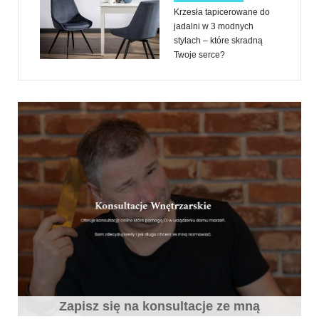
Krzesła tapicerowane do
jadalni w 3 modnych
stylach – które skradną
Twoje serce?
Zapisz się na konsultacje ze mną