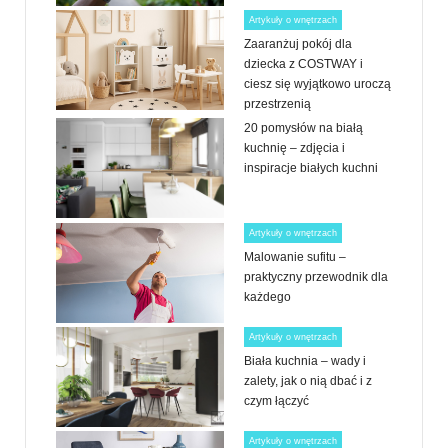
Artykuły o wnętrzach
Zaaranżuj pokój dla
dziecka z COSTWAY i
ciesz się wyjątkowo uroczą
przestrzenią
20 pomysłów na białą
kuchnię – zdjęcia i
inspiracje białych kuchni
Artykuły o wnętrzach
Malowanie sufitu –
praktyczny przewodnik dla
każdego
Artykuły o wnętrzach
Biała kuchnia – wady i
zalety, jak o nią dbać i z
czym łączyć
Artykuły o wnętrzach