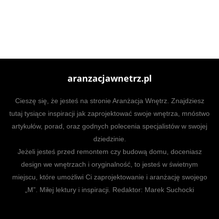
aranzacjawnetrz.pl
Cieszę się, że jesteś na stronie Aranżacja Wnętrz. Znajdziesz
tutaj tysiące inspiracji jak zaprojektować swoje wnętrza, mnóstwo
artykułów, porad, oraz godnych polecenia specjalistów w swojej
dziedzinie.
Jeżeli jesteś przed remontem czy budową domu, doceniasz
design we wnętrzach i oryginalność, to jesteś w świetnym
miejscu, które umożliwi Ci zaprojektowanie i aranżację swojego
„M”. Miłej lektury i inspiracji. Redaktor: Marek Suchocki