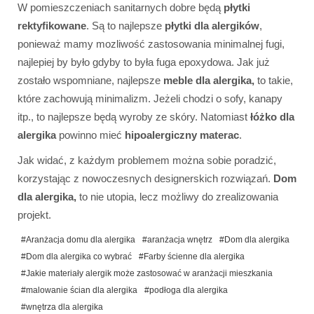
W pomieszczeniach sanitarnych dobre będą
płytki
rektyfikowane
. Są to najlepsze
płytki dla alergików
,
ponieważ mamy mozliwość zastosowania minimalnej fugi,
najlepiej by było gdyby to była fuga epoxydowa. Jak już
zostało wspomniane, najlepsze
meble dla alergika,
to takie,
które zachowują minimalizm. Jeżeli chodzi o sofy, kanapy
itp., to najlepsze będą wyroby ze skóry. Natomiast
łóżko dla
alergika
powinno mieć
hipoalergiczny materac
.
Jak widać, z każdym problemem można sobie poradzić,
korzystając z nowoczesnych designerskich rozwiązań.
Dom
dla alergika,
to nie utopia, lecz możliwy do zrealizowania
projekt.
#Aranżacja domu dla alergika
#aranżacja wnętrz
#Dom dla alergika
#Dom dla alergika co wybrać
#Farby ścienne dla alergika
#Jakie materiały alergik może zastosować w aranżacji mieszkania
#malowanie ścian dla alergika
#podłoga dla alergika
#wnętrza dla alergika