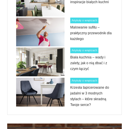
inspiracje białych kuchni
Artykuły o wnętrzach
Malowanie sufitu –
praktyczny przewodnik dla
każdego
Artykuły o wnętrzach
Biała kuchnia – wady i
zalety, jak o nią dbać i z
czym łączyć
Artykuły o wnętrzach
Krzesła tapicerowane do
jadalni w 3 modnych
stylach – które skradną
Twoje serce?