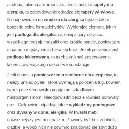
acetonu, toluenu ani amoniaku. Jeśli chodzi o
tapety dla
alergika,
to zdecydowanie odradza się
tapety winylowe
.
Nieodpowiednia do
wnętrza dla alergika
będzie także
boazeria pełna formaldehydów. Wybierając element, jakim
jest
podłoga dla alergika
, najlepiej z góry odrzucić
wszelkiego rodzaju mozaiki oraz krótkie panele, ponieważ w
szparach między nimi zbiera się kurz. Jeżeli potrzebna jest
podłoga lakierowana
, to trzeba uniknąć zastosowania
lakieru zawierającego szkodliwe substancje.
Jeśli chodzi o
pomieszczenia sanitarne dla alergików
, to
należy unikać płytek, które wymagają położenia fug, bowiem
tworzą one środowisko przyjazne szkodliwym
mikroorganizmom. Nieodpowiedni będzie również porowaty
gres. Całkowicie odpadają także
wykładziny podłogowe
oraz
dywany w domu alergika
. W kwestii mebli
najważniejszy jest minimalizm. Powinny być bez zdobień,
gładkie, a wokół nich nie powinno znajdować się zbyt dużo