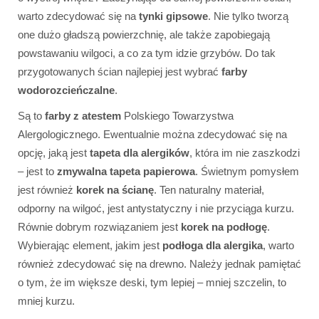
warto zdecydować się na
tynki gipsowe
. Nie tylko tworzą
one dużo gładszą powierzchnię, ale także zapobiegają
powstawaniu wilgoci, a co za tym idzie grzybów. Do tak
przygotowanych ścian najlepiej jest wybrać
farby
wodorozcieńczalne
.
Są to
farby z atestem
Polskiego Towarzystwa
Alergologicznego. Ewentualnie można zdecydować się na
opcję, jaką jest
tapeta dla alergików
, która im nie zaszkodzi
– jest to
zmywalna tapeta papierowa
. Świetnym pomysłem
jest również
korek na ścianę
. Ten naturalny materiał,
odporny na wilgoć, jest antystatyczny i nie przyciąga kurzu.
Równie dobrym rozwiązaniem jest
korek na podłogę
.
Wybierając element, jakim jest
podłoga dla alergika
, warto
również zdecydować się na drewno. Należy jednak pamiętać
o tym, że im większe deski, tym lepiej – mniej szczelin, to
mniej kurzu.