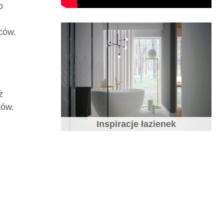
o
ców.
ż
tów.
Inspiracje łazienek