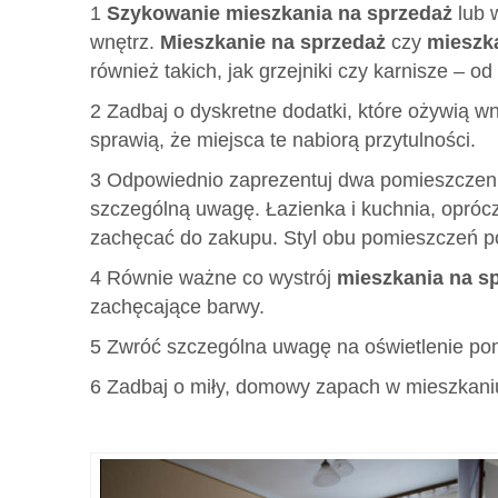
1
Szykowanie mieszkania na sprzedaż
lub 
wnętrz.
Mieszkanie na sprzedaż
czy
mieszk
również takich, jak grzejniki czy karnisze –
2 Zadbaj o dyskretne dodatki, które ożywią wn
sprawią, że miejsca te nabiorą przytulności.
3 Odpowiednio zaprezentuj dwa pomieszczeni
szczególną uwagę. Łazienka i kuchnia, oprócz
zachęcać do zakupu. Styl obu pomieszczeń po
4 Równie ważne co wystrój
mieszkania na s
zachęcające barwy.
5 Zwróć szczególna uwagę na oświetlenie pom
6 Zadbaj o miły, domowy zapach w mieszkaniu