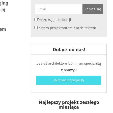
ging
Zapisz się
iej
Poszukuję inspiracji
Jestem projektantem / architektem
jem
Dołącz do nas!
Jesteś architektem lub innym specjalistą
z branży?
Załóż konto specjalisty
Najlepszy projekt zeszłego
miesiąca