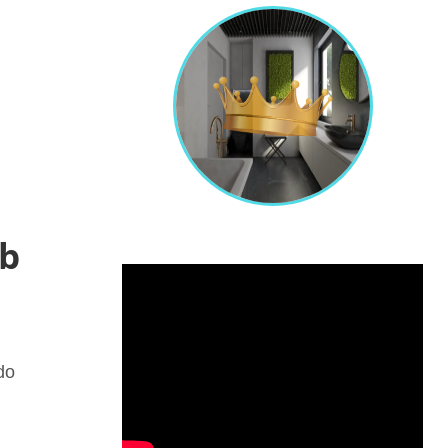
ub
do