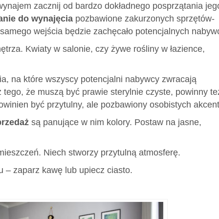
wynajem zacznij od bardzo dokładnego posprzątania jeg
anie do wynajęcia
pozbawione zakurzonych sprzętów-
 od samego wejścia będzie zachęcało potencjalnych nabyw
ętrza. Kwiaty w salonie, czy żywe rośliny w łazience,
a, na które wszyscy potencjalni nabywcy zwracają
 tego, że muszą być prawie sterylnie czyste, powinny te
winien być przytulny, ale pozbawiony osobistych akcen
przedaż
są panujące w nim kolory. Postaw na jasne,
ieszczeń. Niech stworzy przytulną atmosferę.
 – zaparz kawę lub upiecz ciasto.