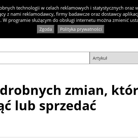
bnych technologii w celach reklamowych i statystycznych oraz
cy z nami reklamodawcy, firmy badawcze oraz dostawcy aplikacji
Inspiracje
Artykuły
Produkty
Specjaliści
Ko
. W programie służącym do obsługi internetu można zmienić usta
Zgoda
Polityka prywatności
 drobnych zmian, któ
ć lub sprzedać