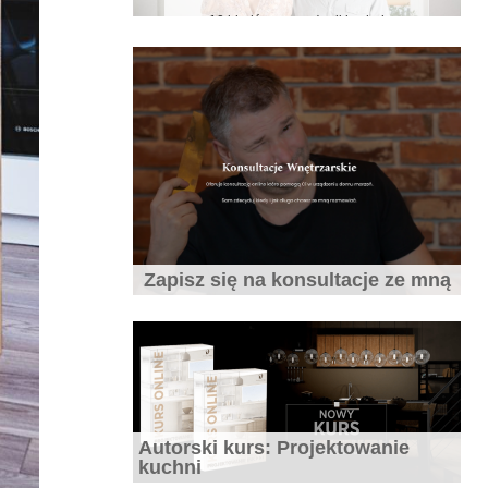
Jaki blat do kuchni wybrać
10 najczęstszych błędów popełnianych
Zapisz się na konsultacje ze mną
przy projektowaniu wnętrz.
Autorski kurs: Projektowanie
7 błędów które zepsują aranżację
kuchni
małych mieszkań