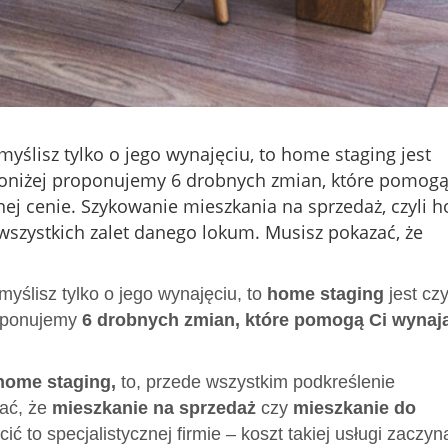
myślisz tylko o jego wynajęciu, to home staging jest
oniżej proponujemy 6 drobnych zmian, które pomogą
nej cenie. Szykowanie mieszkania na sprzedaż, czyli 
 wszystkich zalet danego lokum. Musisz pokazać, że
myślisz tylko o jego wynajęciu, to
home staging
jest cz
roponujemy
6 drobnych zmian, które pomogą Ci wynaj
.
home staging,
to, przede wszystkim podkreślenie
ać, że
mieszkanie na sprzedaż
czy
mieszkanie do
 to specjalistycznej firmie – koszt takiej usługi zaczyn