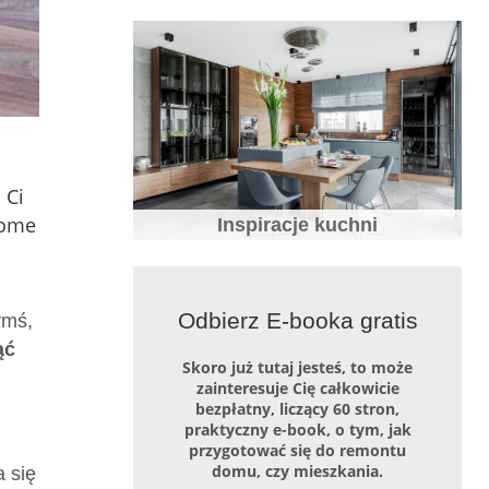
Biała kuchnia – wady i zalety, jak o nią
dbać i z czym łączyć
 Ci
home
Inspiracje kuchni
20 pomysłów na białą kuchnię – zdjęcia
Odbierz E-booka gratis
ymś,
i inspiracje białych kuchni
ąć
Skoro już tutaj jesteś, to może
zainteresuje Cię całkowicie
bezpłatny, liczący 60 stron,
praktyczny e-book, o tym, jak
przygotować się do remontu
domu, czy mieszkania.
a się