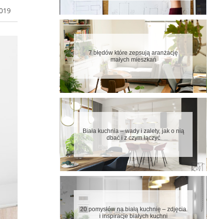
2019
7 błędów które zepsują aranżację
małych mieszkań
Biała kuchnia – wady i zalety, jak o nią
dbać i z czym łączyć
20 pomysłów na białą kuchnię – zdjęcia
i inspiracje białych kuchni