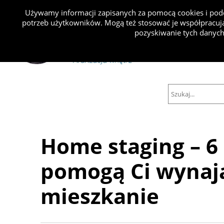
Używamy informacji zapisanych za pomocą cookies i podo
potrzeb użytkowników. Mogą też stosować je współpracują
Projekty
pozyskiwanie tych danych
Home staging – 6
pomogą Ci wynają
mieszkanie