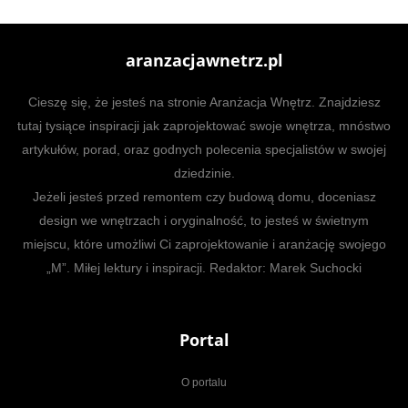
aranzacjawnetrz.pl
Cieszę się, że jesteś na stronie Aranżacja Wnętrz. Znajdziesz
tutaj tysiące inspiracji jak zaprojektować swoje wnętrza, mnóstwo
artykułów, porad, oraz godnych polecenia specjalistów w swojej
dziedzinie.
Jeżeli jesteś przed remontem czy budową domu, doceniasz
design we wnętrzach i oryginalność, to jesteś w świetnym
miejscu, które umożliwi Ci zaprojektowanie i aranżację swojego
„M”. Miłej lektury i inspiracji. Redaktor: Marek Suchocki
Portal
O portalu