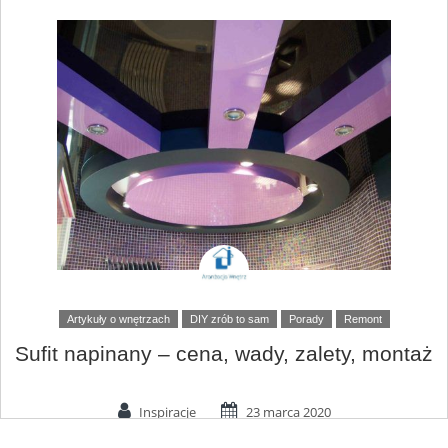
Artykuły o wnętrzach
DIY zrób to sam
Porady
Remont
Sufit napinany – cena, wady, zalety, montaż
Inspiracje
23 marca 2020