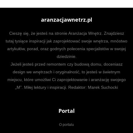
aranzacjawnetrz.pl
Cieszę się, że jesteś na stronie Aranżacja Wnętrz. Znajdziesz
tutaj tysiące inspiracji jak zaprojektować swoje wnętrza, mnóstwo
artykułów, porad, oraz godnych polecenia specjalistów w swojej
dziedzinie.
Jeżeli jesteś przed remontem czy budową domu, doceniasz
design we wnętrzach i oryginalność, to jesteś w świetnym
miejscu, które umożliwi Ci zaprojektowanie i aranżację swojego
„M”. Miłej lektury i inspiracji. Redaktor: Marek Suchocki
Portal
O portalu