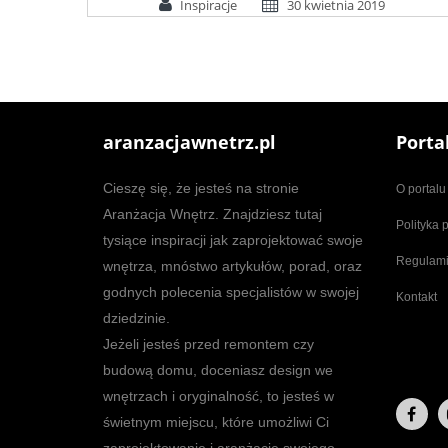
Inspiracje
30 kwietnia 2019
aranzacjawnetrz.pl
Porta
Cieszę się, że jesteś na stronie
O portalu
Aranżacja Wnętrz. Znajdziesz tutaj
Polityka 
tysiące inspiracji jak zaprojektować swoje
Regulam
wnętrza, mnóstwo artykułów, porad, oraz
godnych polecenia specjalistów w swojej
Kontakt
dziedzinie.
Jeżeli jesteś przed remontem czy
budową domu, doceniasz design we
wnętrzach i oryginalność, to jesteś w
świetnym miejscu, które umożliwi Ci