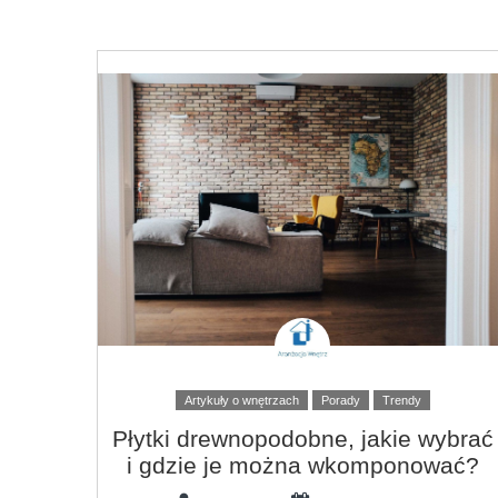
Artykuły o wnętrzach
Porady
Trendy
Płytki drewnopodobne, jakie wybrać
i gdzie je można wkomponować?