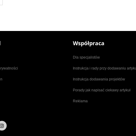
l
Współpraca
Dla specjalistów
prywatności
Instrukcja i rady przy dodawaniu arty
in
Instrukcja dodawania projektów
Porady jak napisać ciekawy artykuł
Reklama