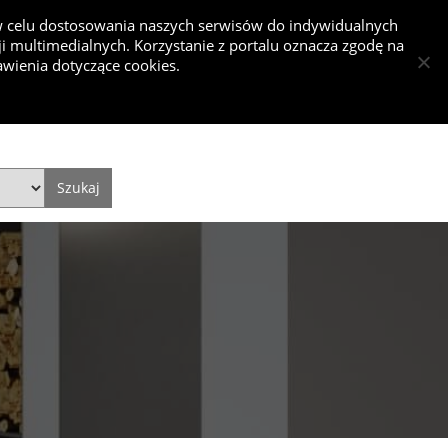
 w celu dostosowania naszych serwisów do indywidualnych
 multimedialnych. Korzystanie z portalu oznacza zgodę na
nkurs
wienia dotyczące cookies.
Dodaj projekt
Dodaj artykuł
Zaloguj się
Style
Video
Historie