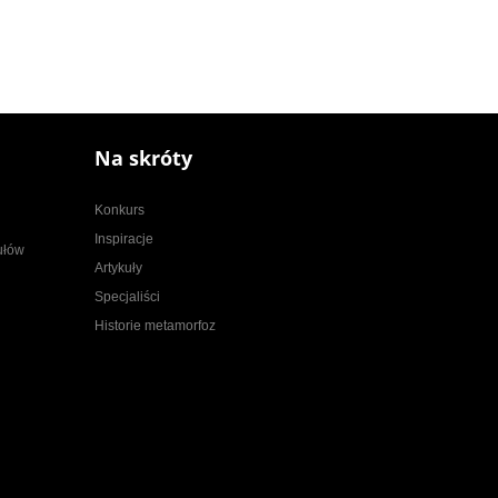
Na skróty
Konkurs
Inspiracje
kułów
Artykuły
Specjaliści
Historie metamorfoz