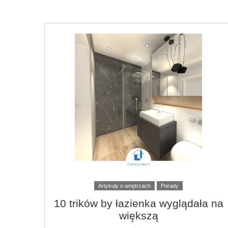
Artykuły o wnętrzach
Porady
10 trików by łazienka wyglądała na
większą