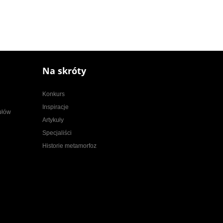
Na skróty
Konkurs
Inspiracje
kułów
Artykuły
Specjaliści
Historie metamorfoz