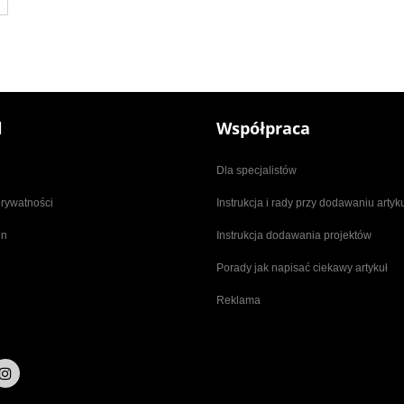
l
Współpraca
Dla specjalistów
prywatności
Instrukcja i rady przy dodawaniu arty
in
Instrukcja dodawania projektów
Porady jak napisać ciekawy artykuł
Reklama