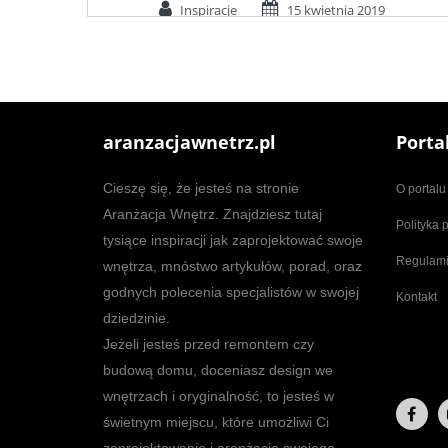
Inspiracje
15 kwietnia 2019
aranzacjawnetrz.pl
Porta
Cieszę się, że jesteś na stronie
O portalu
Aranżacja Wnętrz. Znajdziesz tutaj
Polityka 
tysiące inspiracji jak zaprojektować swoje
Regulam
wnętrza, mnóstwo artykułów, porad, oraz
godnych polecenia specjalistów w swojej
Kontakt
dziedzinie.
Jeżeli jesteś przed remontem czy
budową domu, doceniasz design we
wnętrzach i oryginalność, to jesteś w
świetnym miejscu, które umożliwi Ci