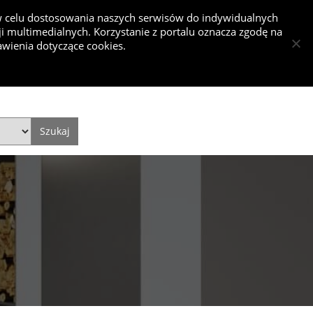
 w celu dostosowania naszych serwisów do indywidualnych
 multimedialnych. Korzystanie z portalu oznacza zgodę na
nkurs
wienia dotyczące cookies.
Dodaj projekt
Dodaj artykuł
Zaloguj się
Style
Video
Historie