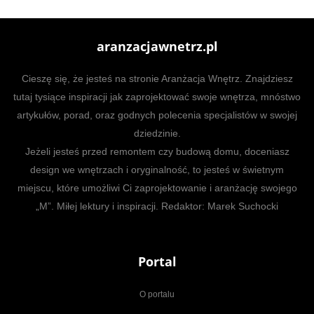
aranzacjawnetrz.pl
Cieszę się, że jesteś na stronie Aranżacja Wnętrz. Znajdziesz
tutaj tysiące inspiracji jak zaprojektować swoje wnętrza, mnóstwo
artykułów, porad, oraz godnych polecenia specjalistów w swojej
dziedzinie.
Jeżeli jesteś przed remontem czy budową domu, doceniasz
design we wnętrzach i oryginalność, to jesteś w świetnym
miejscu, które umożliwi Ci zaprojektowanie i aranżację swojego
„M”. Miłej lektury i inspiracji. Redaktor: Marek Suchocki
Portal
O portalu