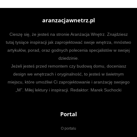
aranzacjawnetrz.pl
Cieszę się, że jesteś na stronie Aranżacja Wnętrz. Znajdziesz
tutaj tysiące inspiracji jak zaprojektować swoje wnętrza, mnóstwo
artykułów, porad, oraz godnych polecenia specjalistów w swojej
dziedzinie.
Jeżeli jesteś przed remontem czy budową domu, doceniasz
design we wnętrzach i oryginalność, to jesteś w świetnym
miejscu, które umożliwi Ci zaprojektowanie i aranżację swojego
„M”. Miłej lektury i inspiracji. Redaktor: Marek Suchocki
Portal
O portalu