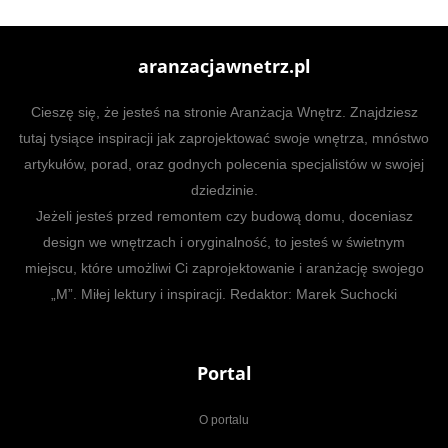
aranzacjawnetrz.pl
Cieszę się, że jesteś na stronie Aranżacja Wnętrz. Znajdziesz
tutaj tysiące inspiracji jak zaprojektować swoje wnętrza, mnóstwo
artykułów, porad, oraz godnych polecenia specjalistów w swojej
dziedzinie.
Jeżeli jesteś przed remontem czy budową domu, doceniasz
design we wnętrzach i oryginalność, to jesteś w świetnym
miejscu, które umożliwi Ci zaprojektowanie i aranżację swojego
„M”. Miłej lektury i inspiracji. Redaktor: Marek Suchocki
Portal
O portalu