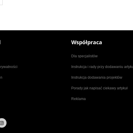
l
Współpraca
Dla specjalistów
prywatności
Instrukcja i rady przy dodawaniu arty
in
Instrukcja dodawania projektów
Porady jak napisać ciekawy artykuł
Reklama