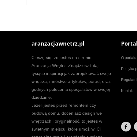
aranzacjawnetrz.pl
Porta
Cieszę się, że jesteś na stronie
O portalu
Aranżacja Wnętrz. Znajdziesz tutaj
Polityka 
tysiące inspiracji jak zaprojektować swoje
Regulam
wnętrza, mnóstwo artykułów, porad, oraz
godnych polecenia specjalistów w swojej
Kontakt
dziedzinie.
Jeżeli jesteś przed remontem czy
budową domu, doceniasz design we
wnętrzach i oryginalność, to jesteś w
świetnym miejscu, które umożliwi Ci