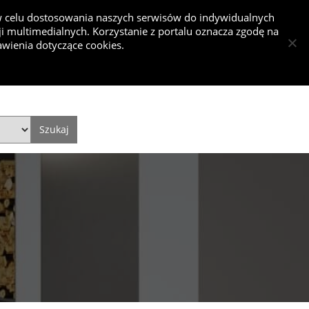
 w celu dostosowania naszych serwisów do indywidualnych
 multimedialnych. Korzystanie z portalu oznacza zgodę na
nkurs
wienia dotyczące cookies.
Dodaj projekt
Dodaj artykuł
Zaloguj się
Style
Video
Historie