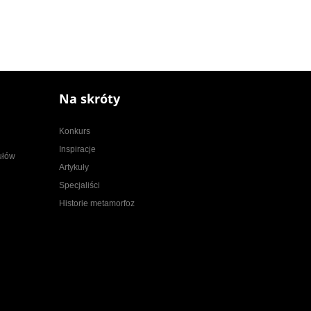
Na skróty
Konkurs
Inspiracje
kułów
Artykuły
Specjaliści
Historie metamorfoz