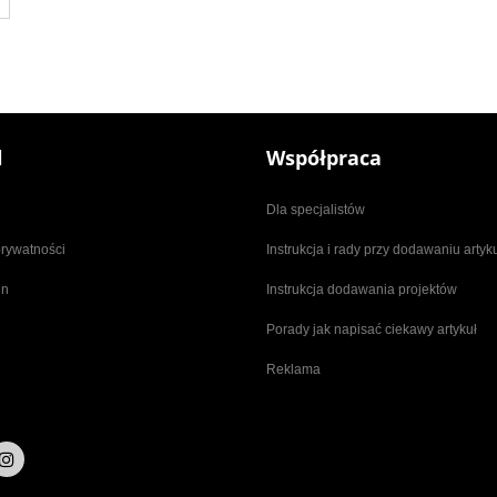
l
Współpraca
Dla specjalistów
prywatności
Instrukcja i rady przy dodawaniu arty
in
Instrukcja dodawania projektów
Porady jak napisać ciekawy artykuł
Reklama