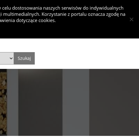
 w celu dostosowania naszych serwisów do indywidualnych
 multimedialnych. Korzystanie z portalu oznacza zgodę na
nkurs
wienia dotyczące cookies.
Dodaj projekt
Dodaj artykuł
Zaloguj się
Style
Video
Historie