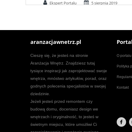
Ekspert Portalu
5 sierpnia 2019
aranzacjawnetrz.pl
Porta
Cieszę się, że jesteś na stronie
O portalu
Aranżacja Wnętrz. Znajdziesz tutaj
Polityka 
tysiące inspiracji jak zaprojektować swoje
Regulam
wnętrza, mnóstwo artykułów, porad, oraz
godnych polecenia specjalistów w swojej
Kontakt
dziedzinie.
Jeżeli jesteś przed remontem czy
budową domu, doceniasz design we
wnętrzach i oryginalność, to jesteś w
świetnym miejscu, które umożliwi Ci