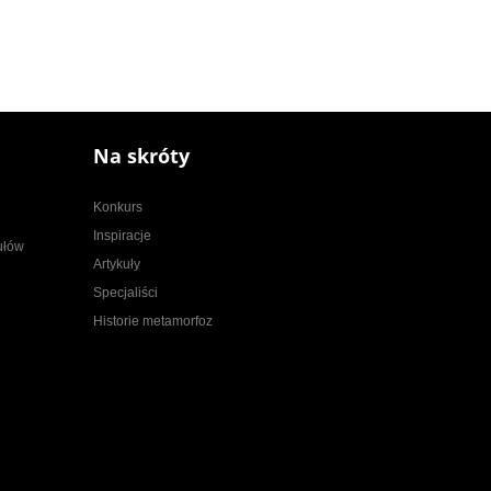
Na skróty
Konkurs
Inspiracje
kułów
Artykuły
Specjaliści
Historie metamorfoz