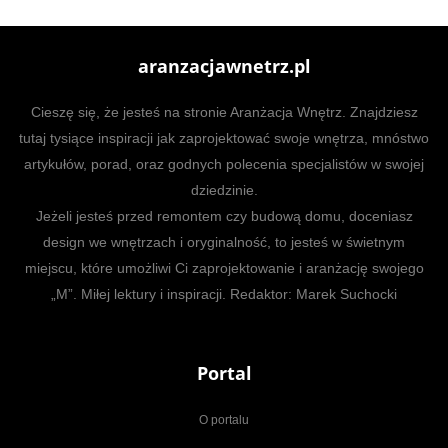
aranzacjawnetrz.pl
Cieszę się, że jesteś na stronie Aranżacja Wnętrz. Znajdziesz
tutaj tysiące inspiracji jak zaprojektować swoje wnętrza, mnóstwo
artykułów, porad, oraz godnych polecenia specjalistów w swojej
dziedzinie.
Jeżeli jesteś przed remontem czy budową domu, doceniasz
design we wnętrzach i oryginalność, to jesteś w świetnym
miejscu, które umożliwi Ci zaprojektowanie i aranżację swojego
„M”. Miłej lektury i inspiracji. Redaktor: Marek Suchocki
Portal
O portalu