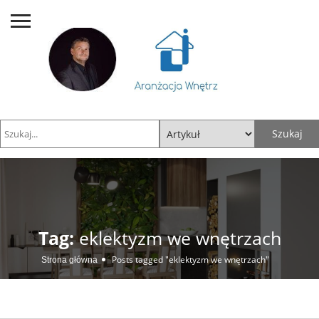
Tag:
eklektyzm we wnętrzach
Posts tagged "eklektyzm we wnętrzach"
Strona główna