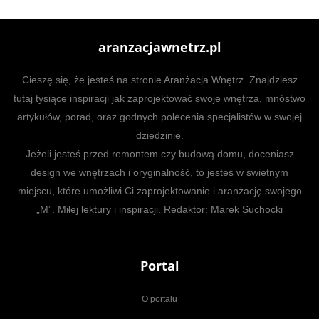
aranzacjawnetrz.pl
Cieszę się, że jesteś na stronie Aranżacja Wnętrz. Znajdziesz
tutaj tysiące inspiracji jak zaprojektować swoje wnętrza, mnóstwo
artykułów, porad, oraz godnych polecenia specjalistów w swojej
dziedzinie.
Jeżeli jesteś przed remontem czy budową domu, doceniasz
design we wnętrzach i oryginalność, to jesteś w świetnym
miejscu, które umożliwi Ci zaprojektowanie i aranżację swojego
„M”. Miłej lektury i inspiracji. Redaktor: Marek Suchocki
Portal
O portalu