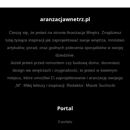
aranzacjawnetrz.pl
Cieszę się, że jesteś na stronie Aranżacja Wnętrz. Znajdziesz
tutaj tysiące inspiracji jak zaprojektować swoje wnętrza, mnóstwo
artykułów, porad, oraz godnych polecenia specjalistów w swojej
dziedzinie.
Jeżeli jesteś przed remontem czy budową domu, doceniasz
design we wnętrzach i oryginalność, to jesteś w świetnym
miejscu, które umożliwi Ci zaprojektowanie i aranżację swojego
„M”. Miłej lektury i inspiracji. Redaktor: Marek Suchocki
Portal
O portalu