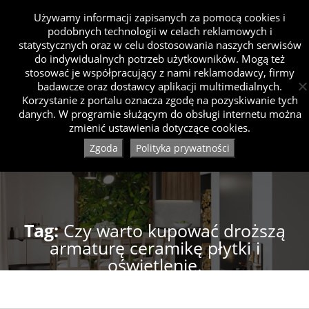
Używamy informacji zapisanych za pomocą cookies i
podobnych technologii w celach reklamowych i
statystycznych oraz w celu dostosowania naszych serwisów
do indywidualnych potrzeb użytkowników. Mogą też
stosować je współpracujący z nami reklamodawcy, firmy
badawcze oraz dostawcy aplikacji multimedialnych.
Korzystanie z portalu oznacza zgodę na pozyskiwanie tych
danych. W programie służącym do obsługi internetu można
zmienić ustawienia dotyczące cookies.
Zgoda
Polityka prywatności
Tag:
Czy warto kupować droższą
armaturę ceramikę płytki i
oświetlenie.
Strona główna
Posts tagged "Czy warto kupować droższą armaturę ceramikę płytki i
oświetlenie."