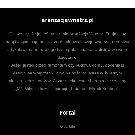
aranzacjawnetrz.pl
Cieszę się, że jesteś na stronie Aranżacja Wnętrz. Znajdziesz
tutaj tysiące inspiracji jak zaprojektować swoje wnętrza, mnóstwo
artykułów, porad, oraz godnych polecenia specjalistów w swojej
dziedzinie.
Jeżeli jesteś przed remontem czy budową domu, doceniasz
design we wnętrzach i oryginalność, to jesteś w świetnym
miejscu, które umożliwi Ci zaprojektowanie i aranżację swojego
„M”. Miłej lektury i inspiracji. Redaktor: Marek Suchocki
Portal
O portalu