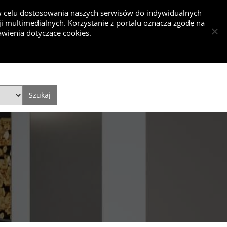
 w celu dostosowania naszych serwisów do indywidualnych
 multimedialnych. Korzystanie z portalu oznacza zgodę na
nkurs
wienia dotyczące cookies.
Dodaj projekt
Dodaj artykuł
Zaloguj się
Style
Video
Historie