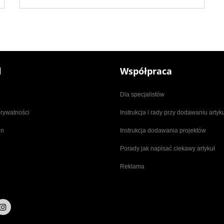
l
Współpraca
Dla specjalistów
prywatności
Instrukcja i rady przy dodawaniu arty
in
Instrukcja dodawania projektów
Porady jak napisać ciekawy artykuł
Reklama