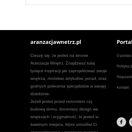
aranzacjawnetrz.pl
Porta
Cieszę się, że jesteś na stronie
O portalu
Aranżacja Wnętrz. Znajdziesz tutaj
Polityka 
tysiące inspiracji jak zaprojektować swoje
Regulam
wnętrza, mnóstwo artykułów, porad, oraz
godnych polecenia specjalistów w swojej
Kontakt
dziedzinie.
Jeżeli jesteś przed remontem czy
budową domu, doceniasz design we
wnętrzach i oryginalność, to jesteś w
świetnym miejscu, które umożliwi Ci