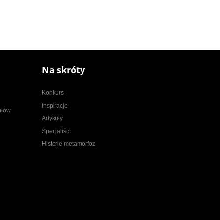
Na skróty
Konkurs
Inspiracje
kułów
Artykuły
Specjaliści
Historie metamorfoz