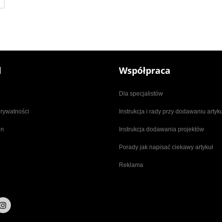
l
Współpraca
Dla specjalistów
prywatności
Instrukcja i rady przy dodawaniu arty
in
Instrukcja dodawania projektów
Porady jak napisać ciekawy artykuł
Reklama