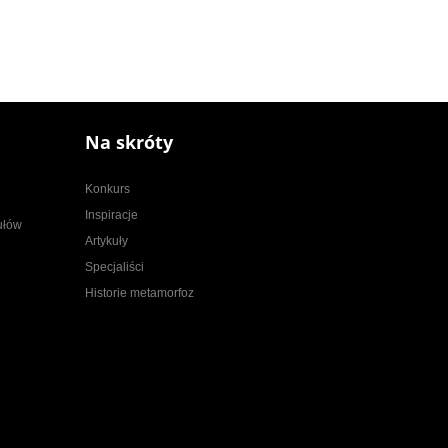
Na skróty
Konkurs
Inspiracje
kułów
Artykuły
Specjaliści
Historie metamorfoz