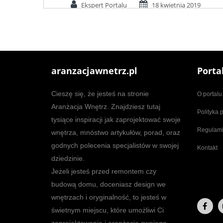
Ekspert Portalu
18 kwietnia 2019
aranzacjawnetrz.pl
Porta
Cieszę się, że jesteś na stronie
O portalu
Aranżacja Wnętrz. Znajdziesz tutaj
Polityka 
tysiące inspiracji jak zaprojektować swoje
Regulam
wnętrza, mnóstwo artykułów, porad, oraz
godnych polecenia specjalistów w swojej
Kontakt
dziedzinie.
Jeżeli jesteś przed remontem czy
budową domu, doceniasz design we
wnętrzach i oryginalność, to jesteś w
świetnym miejscu, które umożliwi Ci