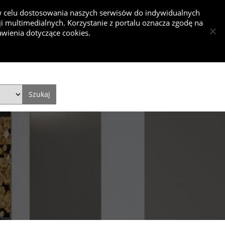
 w celu dostosowania naszych serwisów do indywidualnych
 multimedialnych. Korzystanie z portalu oznacza zgodę na
nkurs
wienia dotyczące cookies.
Dodaj projekt
Dodaj artykuł
Zaloguj się
Style
Video
Historie