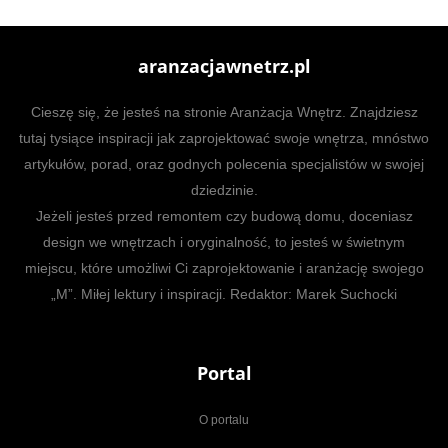
aranzacjawnetrz.pl
Cieszę się, że jesteś na stronie Aranżacja Wnętrz. Znajdziesz
tutaj tysiące inspiracji jak zaprojektować swoje wnętrza, mnóstwo
artykułów, porad, oraz godnych polecenia specjalistów w swojej
dziedzinie.
Jeżeli jesteś przed remontem czy budową domu, doceniasz
design we wnętrzach i oryginalność, to jesteś w świetnym
miejscu, które umożliwi Ci zaprojektowanie i aranżację swojego
„M”. Miłej lektury i inspiracji. Redaktor: Marek Suchocki
Portal
O portalu