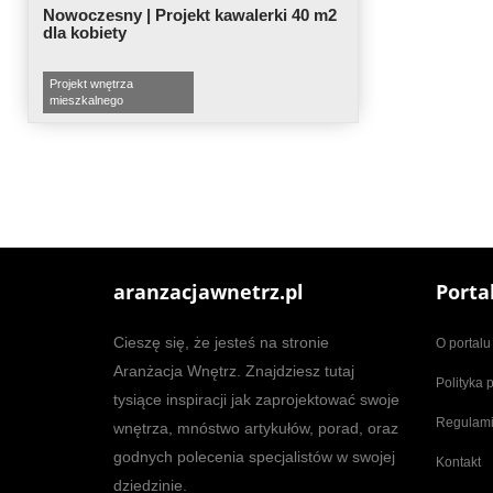
Nowoczesny | Projekt kawalerki 40 m2
dla kobiety
Projekt wnętrza
mieszkalnego
aranzacjawnetrz.pl
Porta
Cieszę się, że jesteś na stronie
O portalu
Aranżacja Wnętrz. Znajdziesz tutaj
Polityka 
tysiące inspiracji jak zaprojektować swoje
Regulam
wnętrza, mnóstwo artykułów, porad, oraz
godnych polecenia specjalistów w swojej
Kontakt
dziedzinie.