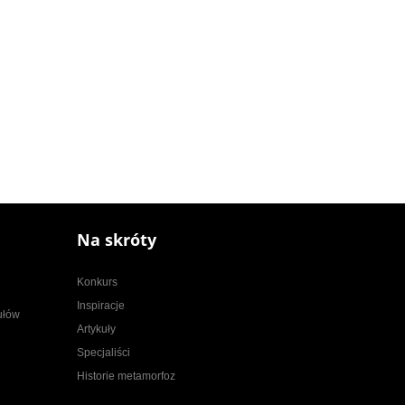
Na skróty
Konkurs
Inspiracje
kułów
Artykuły
Specjaliści
Historie metamorfoz