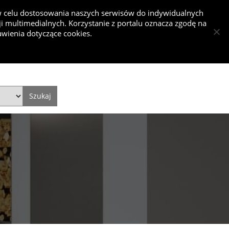
 w celu dostosowania naszych serwisów do indywidualnych
 multimedialnych. Korzystanie z portalu oznacza zgodę na
nkurs
wienia dotyczące cookies.
Dodaj projekt
Dodaj artykuł
Zaloguj się
Style
Video
Historie