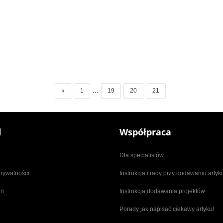
...
«
1
19
20
21
l
Współpraca
Dla specjalistów
prywatności
Instrukcja i rady przy dodawaniu arty
in
Instrukcja dodawania projektów
Porady jak napisać ciekawy artykuł