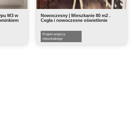
ypu M3 w
Nowoczesny | Mieszkanie 80 m2 .
ominkiem
Cegła i nowoczesne oświetlenie
Projekt wnętrza
mieszkalnego