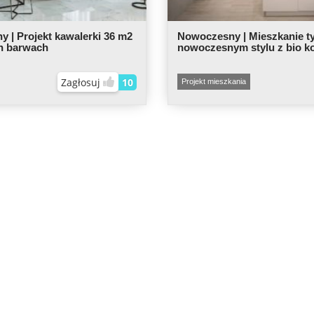
 | Projekt kawalerki 36 m2
Nowoczesny | Mieszkanie t
h barwach
nowoczesnym stylu z bio k
Zagłosuj
10
Projekt mieszkania