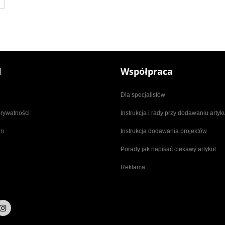
l
Współpraca
Dla specjalistów
prywatności
Instrukcja i rady przy dodawaniu arty
in
Instrukcja dodawania projektów
Porady jak napisać ciekawy artykuł
Reklama