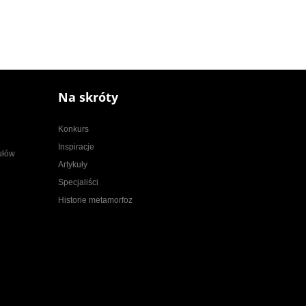
Na skróty
Konkurs
Inspiracje
kułów
Artykuły
Specjaliści
Historie metamorfoz