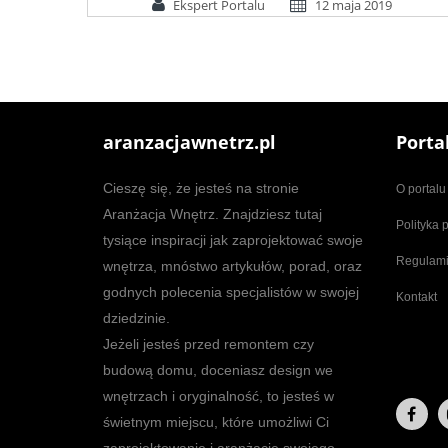
Ekspert Portalu
12 maja 2019
aranzacjawnetrz.pl
Porta
Cieszę się, że jesteś na stronie
O portalu
Aranżacja Wnętrz. Znajdziesz tutaj
Polityka 
tysiące inspiracji jak zaprojektować swoje
Regulam
wnętrza, mnóstwo artykułów, porad, oraz
godnych polecenia specjalistów w swojej
Kontakt
dziedzinie.
Jeżeli jesteś przed remontem czy
budową domu, doceniasz design we
wnętrzach i oryginalność, to jesteś w
świetnym miejscu, które umożliwi Ci