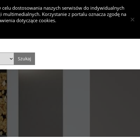
 w celu dostosowania naszych serwisów do indywidualnych
 multimedialnych. Korzystanie z portalu oznacza zgodę na
nkurs
wienia dotyczące cookies.
Dodaj projekt
Dodaj artykuł
Zaloguj się
Style
Video
Historie