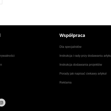
l
Współpraca
Dla specjalistów
prywatności
Instrukcja i rady przy dodawaniu arty
in
Instrukcja dodawania projektów
Porady jak napisać ciekawy artykuł
Reklama