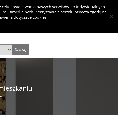
 w celu dostosowania naszych serwisów do indywidualnych
 multimedialnych. Korzystanie z portalu oznacza zgodę na
nkurs
wienia dotyczące cookies.
Dodaj projekt
Dodaj artykuł
Zaloguj się
Style
Video
Historie
mieszkaniu
iu"