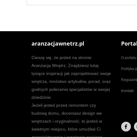
aranzacjawnetrz.pl
Porta
Cieszę się, że jesteś na stronie
O portalu
Aranżacja Wnętrz. Znajdziesz tutaj
Polityka 
tysiące inspiracji jak zaprojektować swoje
Regulam
wnętrza, mnóstwo artykułów, porad, oraz
godnych polecenia specjalistów w swojej
Kontakt
dziedzinie.
Jeżeli jesteś przed remontem czy
budową domu, doceniasz design we
wnętrzach i oryginalność, to jesteś w
świetnym miejscu, które umożliwi Ci