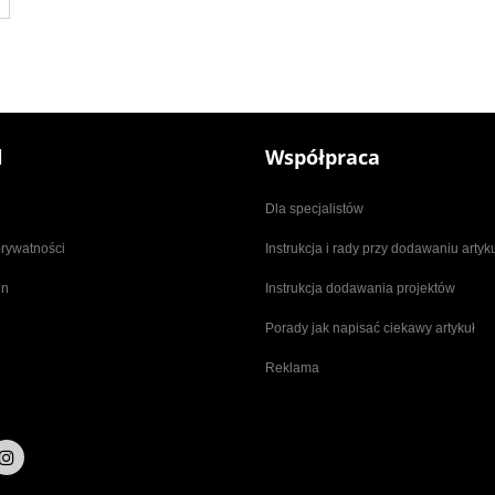
l
Współpraca
Dla specjalistów
prywatności
Instrukcja i rady przy dodawaniu arty
in
Instrukcja dodawania projektów
Porady jak napisać ciekawy artykuł
Reklama