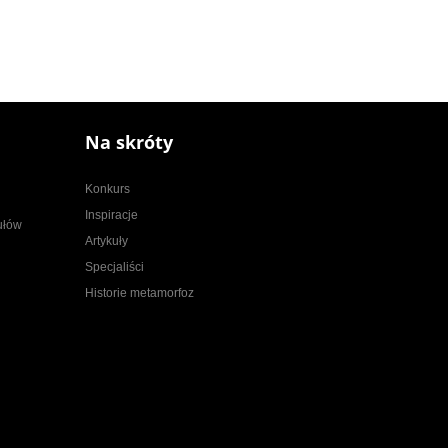
Na skróty
Konkurs
Inspiracje
kułów
Artykuły
Specjaliści
Historie metamorfoz