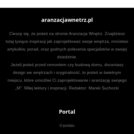
aranzacjawnetrz.pl
Cieszę się, że jesteś na stronie Aranżacja Wnętrz. Znajdziesz
tutaj tysiące inspiracji jak zaprojektować swoje wnętrza, mnóstwo
artykułów, porad, oraz godnych polecenia specjalistów w swojej
dziedzinie.
Jeżeli jesteś przed remontem czy budową domu, doceniasz
design we wnętrzach i oryginalność, to jesteś w świetnym
miejscu, które umożliwi Ci zaprojektowanie i aranżację swojego
„M”. Miłej lektury i inspiracji. Redaktor: Marek Suchocki
Portal
O portalu