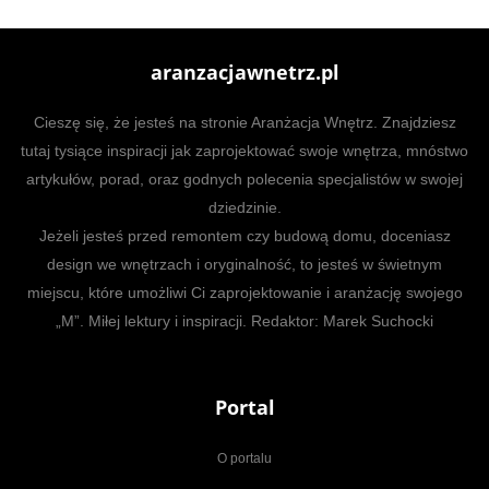
aranzacjawnetrz.pl
Cieszę się, że jesteś na stronie Aranżacja Wnętrz. Znajdziesz
tutaj tysiące inspiracji jak zaprojektować swoje wnętrza, mnóstwo
artykułów, porad, oraz godnych polecenia specjalistów w swojej
dziedzinie.
Jeżeli jesteś przed remontem czy budową domu, doceniasz
design we wnętrzach i oryginalność, to jesteś w świetnym
miejscu, które umożliwi Ci zaprojektowanie i aranżację swojego
„M”. Miłej lektury i inspiracji. Redaktor: Marek Suchocki
Portal
O portalu