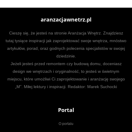
aranzacjawnetrz.pl
Cieszę się, że jesteś na stronie Aranżacja Wnętrz. Znajdziesz
tutaj tysiące inspiracji jak zaprojektować swoje wnętrza, mnóstwo
artykułów, porad, oraz godnych polecenia specjalistów w swojej
dziedzinie.
Jeżeli jesteś przed remontem czy budową domu, doceniasz
design we wnętrzach i oryginalność, to jesteś w świetnym
miejscu, które umożliwi Ci zaprojektowanie i aranżację swojego
„M”. Miłej lektury i inspiracji. Redaktor: Marek Suchocki
Portal
O portalu