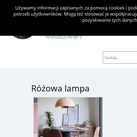
Używamy informacji zapisanych za pomocą cookies i podo
potrzeb użytkowników. Mogą też stosować je współpracują
Projekty
pozyskiwanie tych danych
Różowa lampa