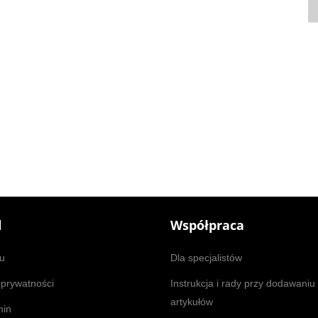
l
Współpraca
u
Dla specjalistów
 prywatności
Instrukcja i rady przy dodawaniu
artykułów
min