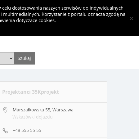
 w celu dostosowania naszych serwisów do indywidualnych
 multimedialnych. Korzystanie z portalu oznacza zgodę na
kurs
wienia dotyczące cookies.
Dodaj projekt
Dodaj artykuł
Zaloguj się
Style
Video
Historie
Projektanci 35Kprojekt
Marszałkowska 55, Warszawa
Wskazówki dojazdu
+48 555 55 55