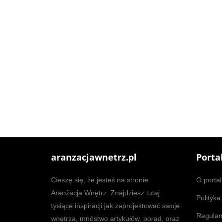
aranzacjawnetrz.pl
Porta
Cieszę się, że jesteś na stronie
O portal
Aranżacja Wnętrz. Znajdziesz tutaj
Polityka
tysiące inspiracji jak zaprojektować swoje
Regula
wnętrza, mnóstwo artykułów, porad, oraz