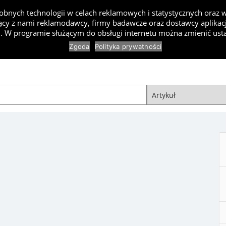
bnych technologii w celach reklamowych i statystycznych oraz
cy z nami reklamodawcy, firmy badawcze oraz dostawcy aplikacji
Inspiracje
Artykuły
Produkty
Specjaliści
Kon
. W programie służącym do obsługi internetu można zmienić usta
Zgoda
Polityka prywatności