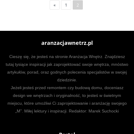
«
1
2
aranzacjawnetrz.pl
Cieszę się, że jesteś na stronie Aranżacja Wnętrz. Znajdziesz
tutaj tysiące inspiracji jak zaprojektować swoje wnętrza, mnóstwo
artykułów, porad, oraz godnych polecenia specjalistów w swojej
dziedzinie.
Jeżeli jesteś przed remontem czy budową domu, doceniasz
design we wnętrzach i oryginalność, to jesteś w świetnym
miejscu, które umożliwi Ci zaprojektowanie i aranżację swojego
„M”. Miłej lektury i inspiracji. Redaktor: Marek Suchocki