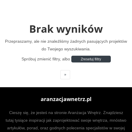
Brak wyników
Przepraszamy, ale nie znaleźliśmy żadnych pasujących projektów
do Twojego wyszukiwania.
Spróbuj zmienić filtry, albo
Zresetuj filtry
»
aranzacjawnetrz.pl
Cieszę się, że jesteś na stronie Aranżacja Wnętrz. Znajdziesz
tutaj tysiące inspiracji jak zaprojektować swoje wnętrza, mnóstwo
artykułów, porad, oraz godnych polecenia specjalistów w swojej