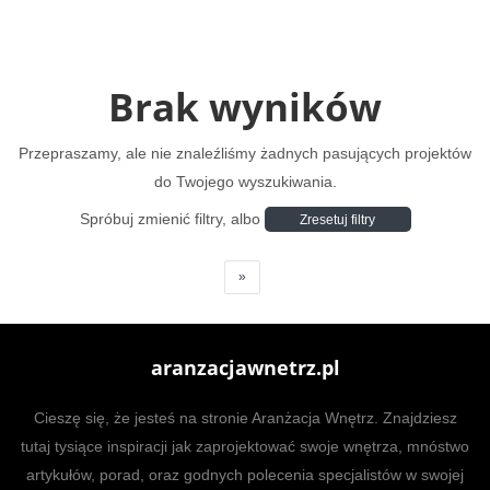
Brak wyników
Przepraszamy, ale nie znaleźliśmy żadnych pasujących projektów
do Twojego wyszukiwania.
Spróbuj zmienić filtry, albo
Zresetuj filtry
»
aranzacjawnetrz.pl
Cieszę się, że jesteś na stronie Aranżacja Wnętrz. Znajdziesz
tutaj tysiące inspiracji jak zaprojektować swoje wnętrza, mnóstwo
artykułów, porad, oraz godnych polecenia specjalistów w swojej