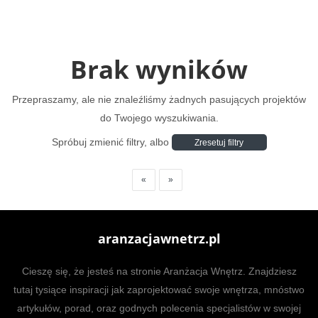
Brak wyników
Przepraszamy, ale nie znaleźliśmy żadnych pasujących projektów
do Twojego wyszukiwania.
Spróbuj zmienić filtry, albo
Zresetuj filtry
«
»
aranzacjawnetrz.pl
Cieszę się, że jesteś na stronie Aranżacja Wnętrz. Znajdziesz
tutaj tysiące inspiracji jak zaprojektować swoje wnętrza, mnóstwo
artykułów, porad, oraz godnych polecenia specjalistów w swojej