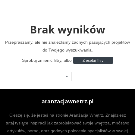
Brak wyników
Przepraszamy, ale nie znaleźliśmy żadnych pasujących projektów
do Twojego wyszukiwania.
Spróbuj zmienić filtry, albo
Zresetuj filtry
»
aranzacjawnetrz.pl
Cieszę się, że jesteś na stronie Aranżacja Wnętrz. Znajdziesz
tutaj tysiące inspiracji jak zaprojektować swoje wnętrza, mnóstwo
artykułów, porad, oraz godnych polecenia specjalistów w swojej