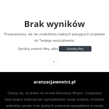
Brak wyników
Przepraszamy, ale nie znaleźliśmy żadnych pasujących projektów
do Twojego wyszukiwania.
Spróbuj zmienić filtry, albo
Zresetuj filtry
»
aranzacjawnetrz.pl
Cieszę się, że jesteś na stronie Aranżacja Wnętrz. Znajdziesz
tutaj tysiące inspiracji jak zaprojektować swoje wnętrza, mnóstwo
artykułów, porad, oraz godnych polecenia specjalistów w swojej