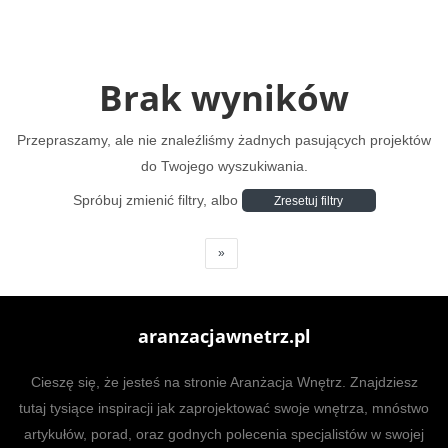
Brak wyników
Przepraszamy, ale nie znaleźliśmy żadnych pasujących projektów
do Twojego wyszukiwania.
Spróbuj zmienić filtry, albo
Zresetuj filtry
»
aranzacjawnetrz.pl
Cieszę się, że jesteś na stronie Aranżacja Wnętrz. Znajdziesz
tutaj tysiące inspiracji jak zaprojektować swoje wnętrza, mnóstwo
artykułów, porad, oraz godnych polecenia specjalistów w swojej