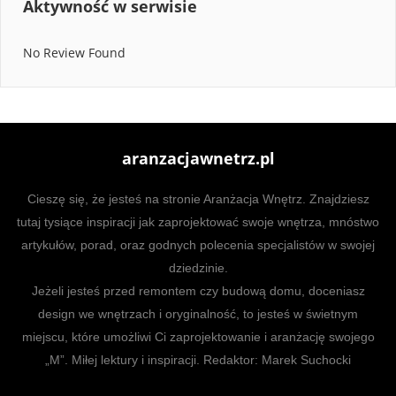
Aktywność w serwisie
No Review Found
aranzacjawnetrz.pl
Cieszę się, że jesteś na stronie Aranżacja Wnętrz. Znajdziesz
tutaj tysiące inspiracji jak zaprojektować swoje wnętrza, mnóstwo
artykułów, porad, oraz godnych polecenia specjalistów w swojej
dziedzinie.
Jeżeli jesteś przed remontem czy budową domu, doceniasz
design we wnętrzach i oryginalność, to jesteś w świetnym
miejscu, które umożliwi Ci zaprojektowanie i aranżację swojego
„M”. Miłej lektury i inspiracji. Redaktor: Marek Suchocki