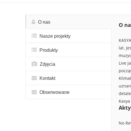
O nas
O na
Nasze projekty
KASYA 
lat. J
Produkty
muzycz
Live J
Zdjęcia
począw
Klimat
Kontakt
uznani
Obserwowane
detale
Kasya 
Akty
No Re