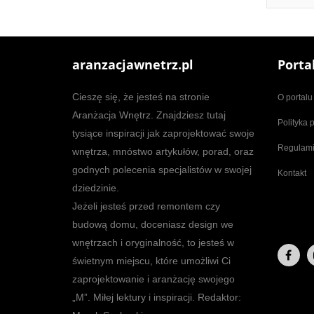
aranzacjawnetrz.pl
Porta
Cieszę się, że jesteś na stronie
O portalu
Aranżacja Wnętrz. Znajdziesz tutaj
Polityka 
tysiące inspiracji jak zaprojektować swoje
Regulam
wnętrza, mnóstwo artykułów, porad, oraz
godnych polecenia specjalistów w swojej
Kontakt
dziedzinie.
Jeżeli jesteś przed remontem czy
budową domu, doceniasz design we
wnętrzach i oryginalność, to jesteś w
świetnym miejscu, które umożliwi Ci
zaprojektowanie i aranżację swojego
„M”. Miłej lektury i inspiracji. Redaktor: