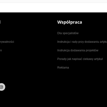
l
Współpraca
Dla specjalistów
prywatności
Instrukcja i rady przy dodawaniu arty
in
Instrukcja dodawania projektów
Porady jak napisać ciekawy artykuł
Reklama