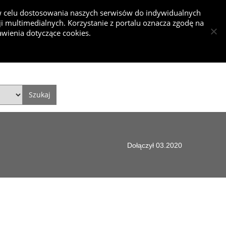
 w celu dostosowania naszych serwisów do indywidualnych
 multimedialnych. Korzystanie z portalu oznacza zgodę na
nkurs
wienia dotyczące cookies.
Dodaj projekt
Dodaj artykuł
Zaloguj się
Style
Video
Historie
Dołączył 03.2020