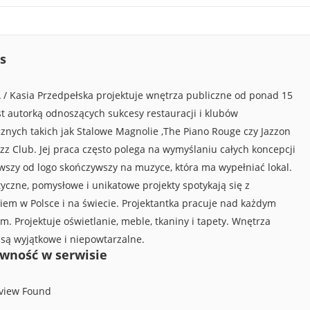
s
/ Kasia Przedpełska projektuje wnętrza publiczne od ponad 15
est autorką odnoszących sukcesy restauracji i klubów
nych takich jak Stalowe Magnolie ,The Piano Rouge czy Jazzon
azz Club. Jej praca często polega na wymyślaniu całych koncepcji
szy od logo skończywszy na muzyce, która ma wypełniać lokal.
yczne, pomysłowe i unikatowe projekty spotykają się z
em w Polsce i na świecie. Projektantka pracuje nad każdym
m. Projektuje oświetlanie, meble, tkaniny i tapety. Wnętrza
są wyjątkowe i niepowtarzalne. ​
wność w serwisie
view Found