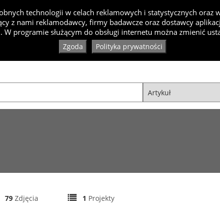
bnych technologii w celach reklamowych i statystycznych oraz
cy z nami reklamodawcy, firmy badawcze oraz dostawcy aplikacji
Inspiracje
Artykuły
Produkty
Specjaliści
Ko
. W programie służącym do obsługi internetu można zmienić usta
Zgoda
Polityka prywatności
79
Zdjęcia
1
Projekty