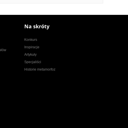
Na skróty
Konkurs
Inspiracje
kułów
Artykuły
Specjaliści
Historie metamorfoz