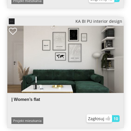
Projekt mieszkania
KA BI PU interior design
| Women’s flat
Zagłosuj
10
Projekt mieszkania