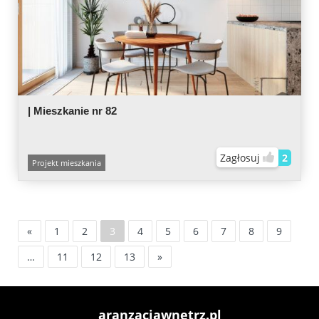
| Mieszkanie nr 82
Zagłosuj
2
Projekt mieszkania
«
1
2
3
4
5
6
7
8
9
…
11
12
13
»
aranzacjawnetrz.pl