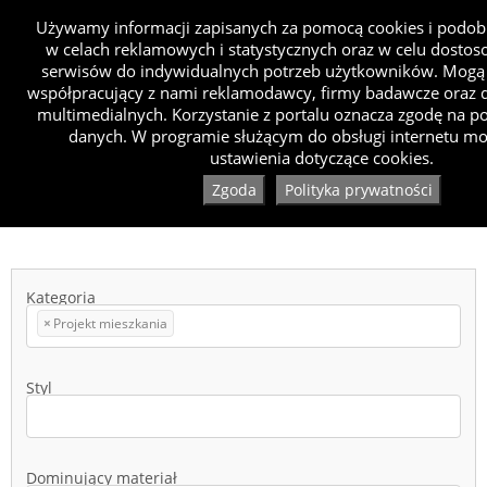
Używamy informacji zapisanych za pomocą cookies i podob
w celach reklamowych i statystycznych oraz w celu dosto
serwisów do indywidualnych potrzeb użytkowników. Mogą 
współpracujący z nami reklamodawcy, firmy badawcze oraz d
multimedialnych. Korzystanie z portalu oznacza zgodę na p
danych. W programie służącym do obsługi internetu mo
ustawienia dotyczące cookies.
Zgoda
Polityka prywatności
Kategoria
×
Projekt mieszkania
Styl
Dominujący materiał